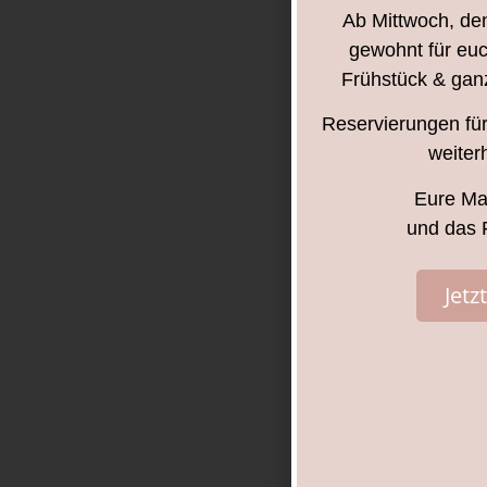
Ab Mittwoch, den
gewohnt für euc
Frühstück & ganz
Reservierungen für 
weiter
Eure Ma
und das
Jetz