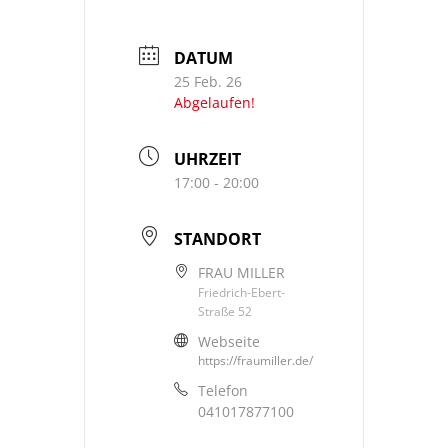
DATUM
25 Feb. 26
Abgelaufen!
UHRZEIT
17:00 - 20:00
STANDORT
FRAU MILLER
Friedrich-Ebert-
Straße 52
Webseite
https://fraumiller.de/
Telefon
041017877100